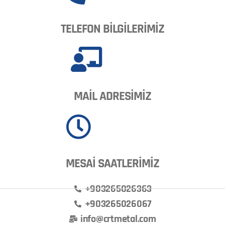
TELEFON BİLGİLERİMİZ
MAİL ADRESİMİZ
MESAİ SAATLERİMİZ
+903265026363
+903265026067
info@crtmetal.com