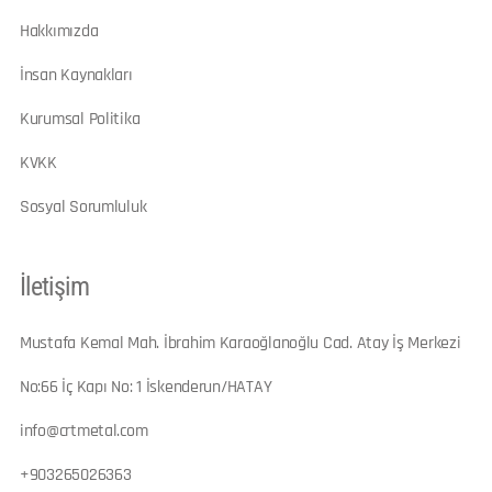
Hakkımızda
İnsan Kaynakları
Kurumsal Politika
KVKK
Sosyal Sorumluluk
İletişim
Mustafa Kemal Mah. İbrahim Karaoğlanoğlu Cad. Atay İş Merkezi
No:66 İç Kapı No: 1 İskenderun/HATAY
info@crtmetal.com
+903265026363