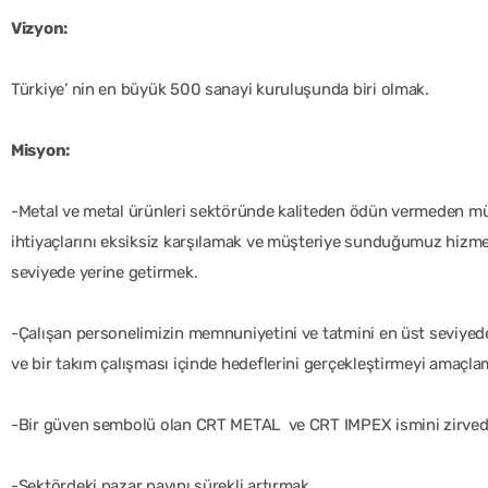
Vizyon:
Türkiye’ nin en büyük 500 sanayi kuruluşunda biri olmak.
Misyon:
-Metal ve metal ürünleri sektöründe kaliteden ödün vermeden mü
ihtiyaçlarını eksiksiz karşılamak ve müşteriye sunduğumuz hizmet
seviyede yerine getirmek.
-Çalışan personelimizin memnuniyetini ve tatmini en üst seviye
ve bir takım çalışması içinde hedeflerini gerçekleştirmeyi amaçla
-Bir güven sembolü olan CRT METAL ve CRT IMPEX ismini zirved
-Sektördeki pazar payını sürekli artırmak.