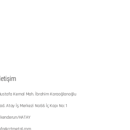
letişim
ustafa Kemal Mah. İbrahim Karaoğlanoğlu
ad. Atay İş Merkezi No:66 İç Kapı No: 1
skenderun/HATAY
nfo@crtmetal.com