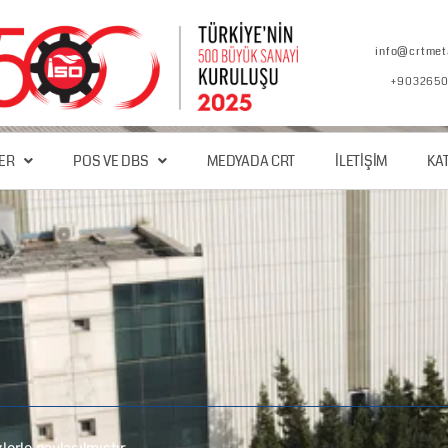
info@crtmet
+903265
ER
POS VE DBS
MEDYADA CRT
İLETIŞIM
KA
erle paylaşılmıştır.