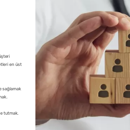
şteri
leri en üst
de sağlamak
mak.
e tutmak.