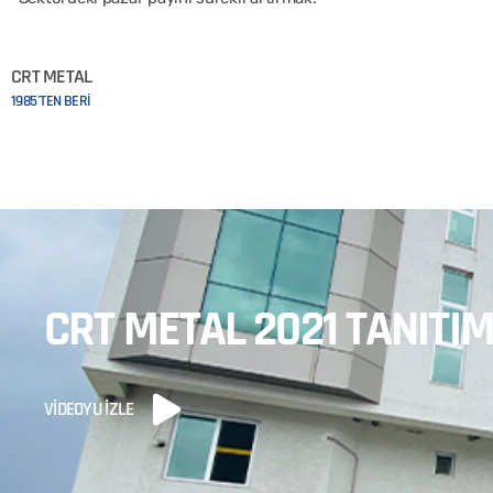
CRT METAL
1985'TEN BERİ
CRT METAL 2021 TANITIM
VİDEOYU İZLE