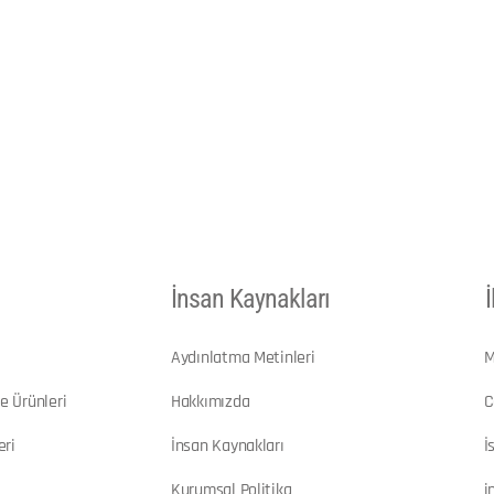
İnsan Kaynakları
İ
Aydınlatma Metinleri
M
e Ürünleri
Hakkımızda
C
eri
İnsan Kaynakları
İ
Kurumsal Politika
i