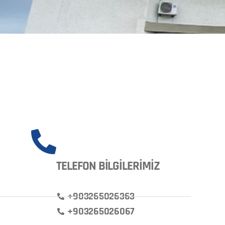
TELEFON BİLGİLERİMİZ
+903265026363
+903265026067