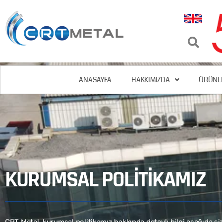
ANASAYFA
HAKKIMIZDA
ÜRÜNL
KURUMSAL POLİTİKAMIZ
CRT Metal kurumsal politikamız hakkında detaylı bilgi aşağıda sizl