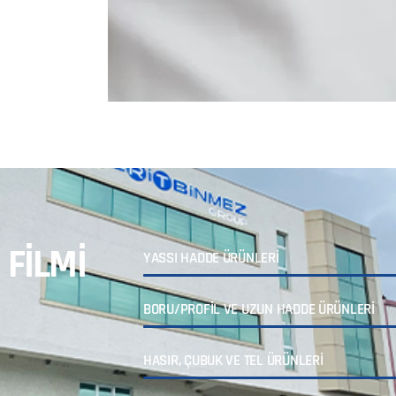
 FİLMİ
YASSI HADDE ÜRÜNLERİ
BORU/PROFİL VE UZUN HADDE ÜRÜNLERİ
HASIR, ÇUBUK VE TEL ÜRÜNLERİ