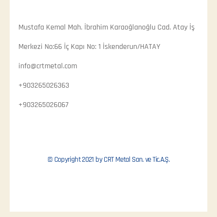
Mustafa Kemal Mah. İbrahim Karaoğlanoğlu Cad. Atay İş
Merkezi No:66 İç Kapı No: 1 İskenderun/HATAY
info@crtmetal.com
+903265026363
+903265026067
© Copyright 2021 by CRT Metal San. ve Tic.A.Ş.