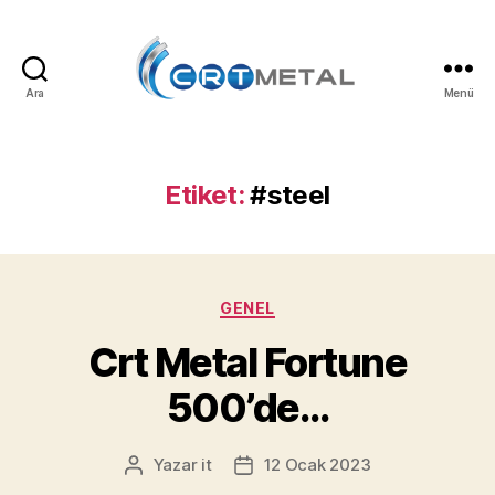
Ara
Menü
Etiket:
#steel
GENEL
Crt Metal Fortune
500’de…
Yazar
it
12 Ocak 2023