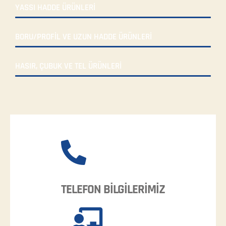
YASSI HADDE ÜRÜNLERİ
BORU/PROFİL VE UZUN HADDE ÜRÜNLERİ
HASIR, ÇUBUK VE TEL ÜRÜNLERİ
TELEFON BİLGİLERİMİZ