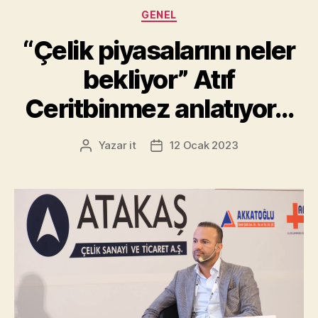
GENEL
“Çelik piyasalarını neler
bekliyor” Atıf
Ceritbinmez anlatıyor…
Yazar
it
12 Ocak 2023