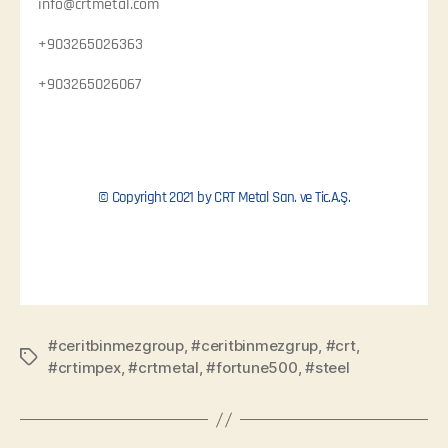
info@crtmetal.com
+903265026363
+903265026067
© Copyright 2021 by CRT Metal San. ve Tic.A.Ş.
#ceritbinmezgroup
,
#ceritbinmezgrup
,
#crt
,
#crtimpex
,
#crtmetal
,
#fortune500
,
#steel