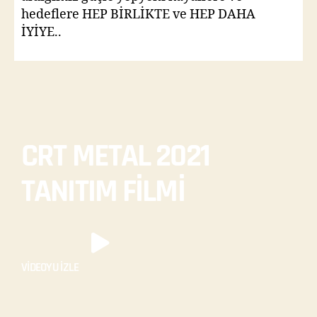
hedeflere HEP BİRLİKTE ve HEP DAHA
İYİYE..
CRT METAL 2021
TANITIM FİLMİ
VİDEOYU İZLE