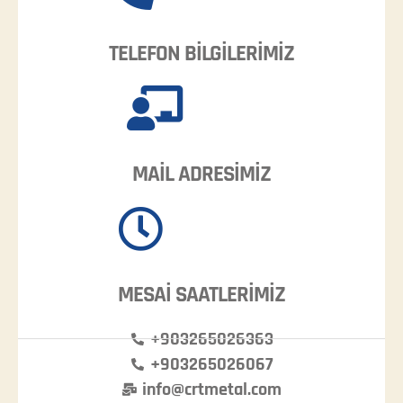
TELEFON BİLGİLERİMİZ
MAİL ADRESİMİZ
MESAİ SAATLERİMİZ
+903265026363
+903265026067
info@crtmetal.com